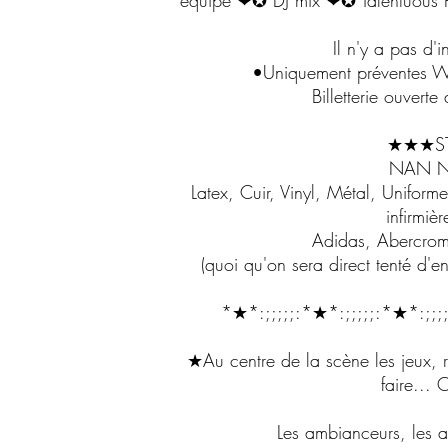
équipé ❤✪ DJ mix ❤✪ Talentuous 
Il n'y a pas d'i
•Uniquement préventes We
Billetterie ouverte
★★★ST
NAN NA
Latex, Cuir, Vinyl, Métal, Uniform
infirmi
Adidas, Abercro
(quoi qu'on sera direct tenté d'e
*★*:;;;;;:*★*:;;;;;:*★*:;;;
★Au centre de la scène les jeux, r
faire...
Les ambianceurs, les ac