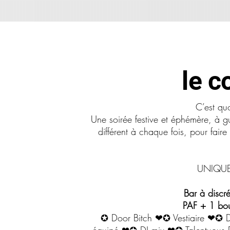
le c
C’est q
Une soirée festive et éphémère, à 
différent à chaque fois, pour fai
UNIQUE
Bar à discrét
PAF + 1 bou
✪ Door Bitch ❤✪ Vestiaire ❤✪